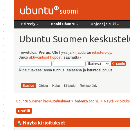
Esittely
Hanki Ubuntu
Ohjeet ja tuki
►
►
►
Ubuntu Suomen keskustel
Tervetuloa,
Vieras
. Ole hyvä ja
kirjaudu
tai
rekisteröidy
.
Jäikö
aktivointisähköposti
saamatta?
Kirjautuaksesi anna tunnus, salasana ja istuntosi pituus
Etusivu
Ohjeet
Haku
Kirjaudu
Rekisteröidy
Ubuntu Suomen keskustelualueet
»
babau:n profiili
»
Näytä kirjoituks
Profiili
Näytä kirjoitukset