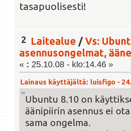
tasapuolisesti!
2
Laitealue
/
Vs: Ubunt
asennusongelmat, äänet
«
:
25.10.08 - klo:14.46 »
Lainaus käyttäjältä: luisfigo - 24
Ubuntu 8.10 on käyttiks
äänipiirin asennus ei ot
sama ongelma.