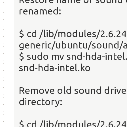
renamed:
$ cd /lib/modules/2.6.24
generic/ubuntu/sound/al
$ sudo mv snd-hda-int
snd-hda-intel.ko
Remove old sound drive
directory:
$ cd /lib/modules/2.6.2