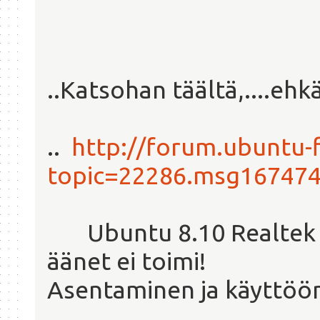
..Katsohan täältä,....ehkä
..
http://forum.ubuntu-f
topic=22286.msg16747
Ubuntu 8.10 Realtek 
äänet ei toimi!
Asentaminen ja käyttöö