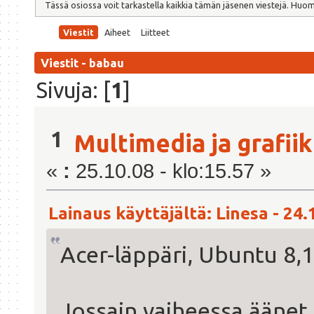
Tässä osiossa voit tarkastella kaikkia tämän jäsenen viestejä. Huomaa,
Viestit
Aiheet
Liitteet
Viestit - babau
Sivuja: [
1
]
1
Multimedia ja grafii
«
:
25.10.08 - klo:15.57 »
Lainaus käyttäjältä: Linesa - 24.
Acer-läppäri, Ubuntu 8,10
Jossain vaiheessa äänet h