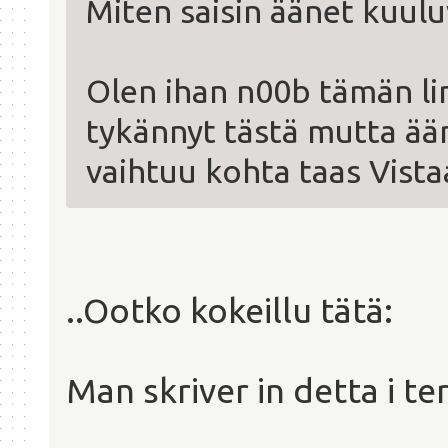
Miten saisin äänet kuulu
Olen ihan n00b tämän li
tykännyt tästä mutta ä
vaihtuu kohta taas Vista
..Ootko kokeillu tätä:
Man skriver in detta i te