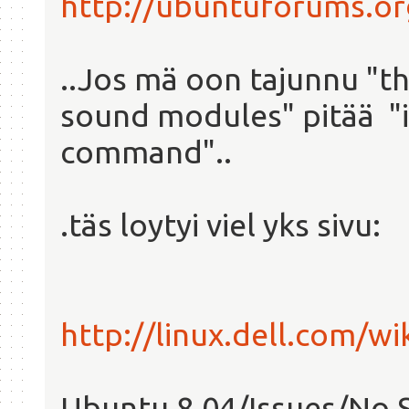
http://ubuntuforums.o
..Jos mä oon tajunnu "th
sound modules" pitää "i
command"..
.täs loytyi viel yks sivu:
http://linux.dell.com/
Ubuntu 8.04/Issues/No S