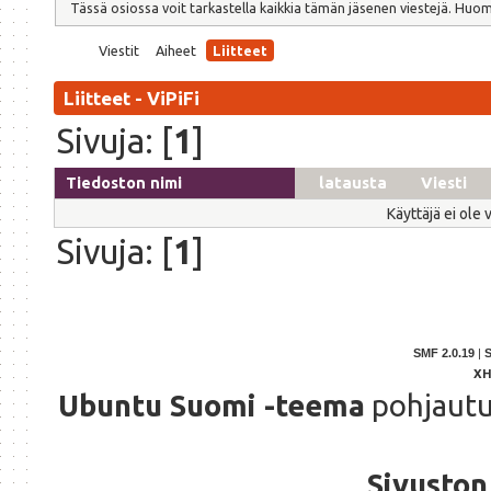
Tässä osiossa voit tarkastella kaikkia tämän jäsenen viestejä. Huomaa,
Viestit
Aiheet
Liitteet
Liitteet - ViPiFi
Sivuja: [
1
]
Tiedoston nimi
latausta
Viesti
Käyttäjä ei ole 
Sivuja: [
1
]
SMF 2.0.19
|
X
Ubuntu Suomi -teema
pohjaut
Sivuston 