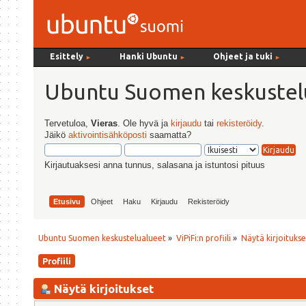
Esittely
Hanki Ubuntu
Ohjeet ja tuki
►
►
►
Ubuntu Suomen keskustel
Tervetuloa,
Vieras
. Ole hyvä ja
kirjaudu
tai
rekisteröidy
.
Jäikö
aktivointisähköposti
saamatta?
Kirjautuaksesi anna tunnus, salasana ja istuntosi pituus
Etusivu
Ohjeet
Haku
Kirjaudu
Rekisteröidy
Ubuntu Suomen keskustelualueet
»
ViPiFi:n profiili
»
Näytä kirjoitukse
Profiili
Näytä kirjoitukset