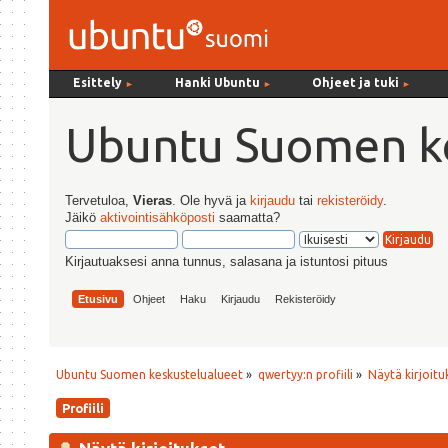
Esittely
Hanki Ubuntu
Ohjeet ja tuki
►
►
►
Ubuntu Suomen ke
Tervetuloa,
Vieras
. Ole hyvä ja
kirjaudu
tai
rekisteröidy
.
Jäikö
aktivointisähköposti
saamatta?
Kirjautuaksesi anna tunnus, salasana ja istuntosi pituus
Etusivu
Ohjeet
Haku
Kirjaudu
Rekisteröidy
Ubuntu Suomen keskustelualueet
»
qwertyy:n profiili
»
Näytä kirjoitu
Profiili