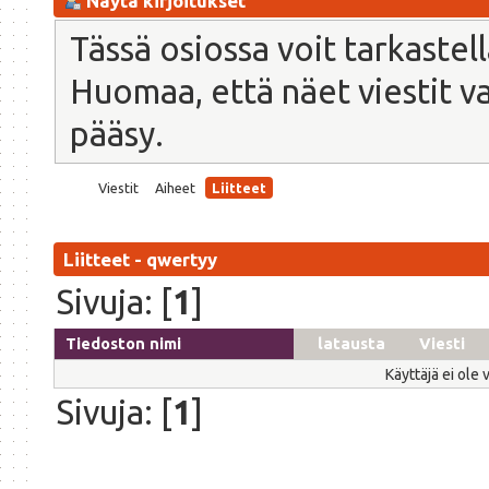
Näytä kirjoitukset
Tässä osiossa voit tarkastel
Huomaa, että näet viestit vain
pääsy.
Viestit
Aiheet
Liitteet
Liitteet - qwertyy
Sivuja: [
1
]
Tiedoston nimi
latausta
Viesti
Käyttäjä ei ole 
Sivuja: [
1
]