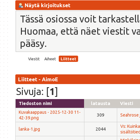
Näytä kirjoitukset
Tässä osiossa voit tarkastel
Huomaa, että näet viestit vain
pääsy.
Viestit
Aiheet
Liitteet
Liitteet - AimoE
Sivuja: [
1
]
Tiedoston nimi
latausta
Viesti
Kuvakaappaus - 2025-12-30 11-
309
Seahrose j
42-39.png
Vs: Kuink
lanka-1.jpg
2044
sisältötie