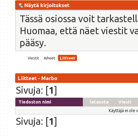
Näytä kirjoitukset
Tässä osiossa voit tarkastel
Huomaa, että näet viestit vain
pääsy.
Viestit
Aiheet
Liitteet
Liitteet - Marbo
Sivuja: [
1
]
Tiedoston nimi
latausta
Viesti
Käyttäjä ei ole 
Sivuja: [
1
]