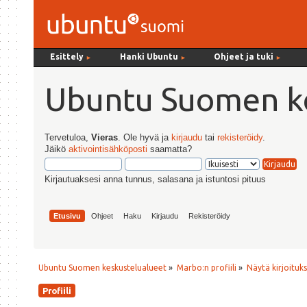
Esittely
Hanki Ubuntu
Ohjeet ja tuki
►
►
►
Ubuntu Suomen ke
Tervetuloa,
Vieras
. Ole hyvä ja
kirjaudu
tai
rekisteröidy
.
Jäikö
aktivointisähköposti
saamatta?
Kirjautuaksesi anna tunnus, salasana ja istuntosi pituus
Etusivu
Ohjeet
Haku
Kirjaudu
Rekisteröidy
Ubuntu Suomen keskustelualueet
»
Marbo:n profiili
»
Näytä kirjoituk
Profiili