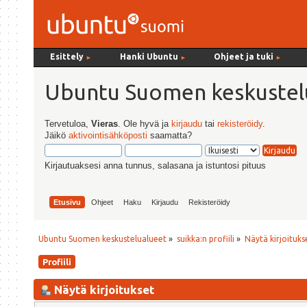
Esittely
Hanki Ubuntu
Ohjeet ja tuki
►
►
►
Ubuntu Suomen keskustel
Tervetuloa,
Vieras
. Ole hyvä ja
kirjaudu
tai
rekisteröidy
.
Jäikö
aktivointisähköposti
saamatta?
Kirjautuaksesi anna tunnus, salasana ja istuntosi pituus
Etusivu
Ohjeet
Haku
Kirjaudu
Rekisteröidy
Ubuntu Suomen keskustelualueet
»
suikka:n profiili
»
Näytä kirjoituks
Profiili
Näytä kirjoitukset