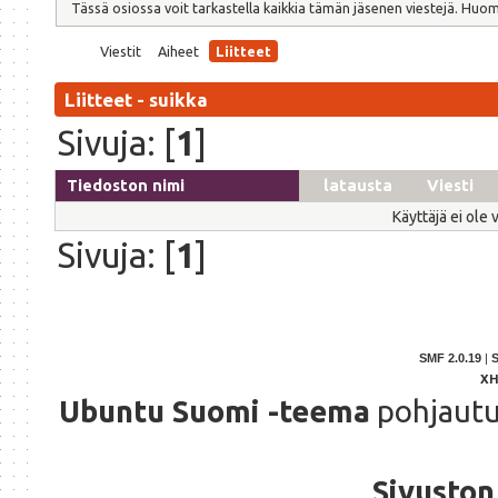
Tässä osiossa voit tarkastella kaikkia tämän jäsenen viestejä. Huomaa,
Viestit
Aiheet
Liitteet
Liitteet - suikka
Sivuja: [
1
]
Tiedoston nimi
latausta
Viesti
Käyttäjä ei ole 
Sivuja: [
1
]
SMF 2.0.19
|
X
Ubuntu Suomi -teema
pohjaut
Sivuston 