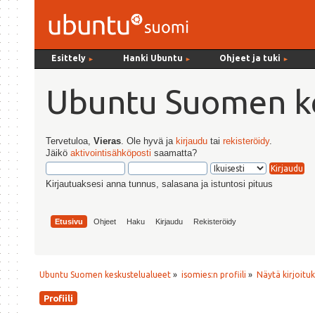
Esittely
Hanki Ubuntu
Ohjeet ja tuki
►
►
►
Ubuntu Suomen ke
Tervetuloa,
Vieras
. Ole hyvä ja
kirjaudu
tai
rekisteröidy
.
Jäikö
aktivointisähköposti
saamatta?
Kirjautuaksesi anna tunnus, salasana ja istuntosi pituus
Etusivu
Ohjeet
Haku
Kirjaudu
Rekisteröidy
Ubuntu Suomen keskustelualueet
»
isomies:n profiili
»
Näytä kirjoitu
Profiili