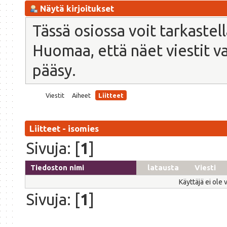
Näytä kirjoitukset
Tässä osiossa voit tarkastel
Huomaa, että näet viestit vain
pääsy.
Viestit
Aiheet
Liitteet
Liitteet - isomies
Sivuja: [
1
]
Tiedoston nimi
latausta
Viesti
Käyttäjä ei ole 
Sivuja: [
1
]